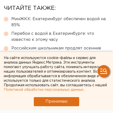
ЧИТАЙТЕ ТАКЖЕ:
МинЖКХ: Екатеринбург обеспечен водой на
85%
Перебои с водой в Екатеринбурге: что
известно к этому часу
Российским школьникам продлят осенние
каникулы
На сайте используются cookie-файлы и сервис для
В Ревде задержали рецидивиста, избившего
анализа данных Яндекс.Метрика. Эти инструменты
помогают улучшать работу сайта, понимать интересы
инвалида-участника СВО
наших пользователей и оптимизировать контент. Вся
информация обрабатывается в обезличенном виде и
«Водоканал»: ажиотаж на фоне аварии
используется только для статистического анализа.
продлевает кризис с водой в Екатеринбурге
Продолжая использовать сайт, вы соглашаетесь с нашей
Политикой обработки персональных данных
.
← НОВОСТИ
Принимаю
3 ИЮНЯ 2020 В 11:13