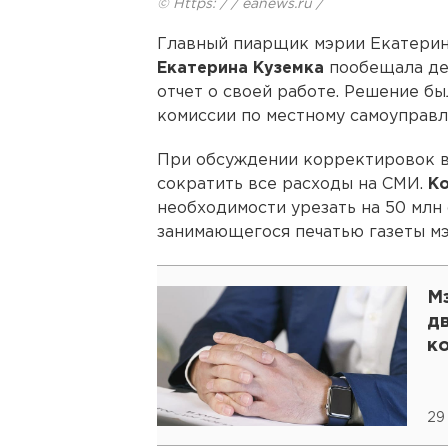
© Https: / / eanews.ru /
Главный пиарщик мэрии Екатеринб
Екатерина Куземка
пообещала де
отчет о своей работе. Решение б
комиссии по местному самоуправл
При обсуждении корректировок 
сократить все расходы на СМИ.
Ко
необходимости урезать на 50 млн
занимающегося печатью газеты м
М
дв
к
29