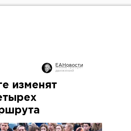
ЕАНовости
ге изменят
етырех
аршрута