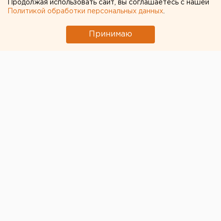
Продолжая использовать сайт, вы соглашаетесь с нашей
Политикой обработки персональных данных
.
Принимаю
© Pixabay.com
В Салехарде члены участковых избирательных
комиссий по конституционному голосованию
пройдут тестирование на коронавирусную
инфекцию, сообщает оперштаб.