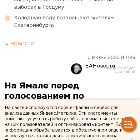
выборах в Госдуму
Холодную воду возвращают жителям
Екатеринбурга
← НОВОСТИ
10 ИЮНЯ 2020 В 11:46
ЕАНовости
На Ямале перед
голосованием по
поправкам в Конституцию
На сайте используются cookie-файлы и сервис для
анализа данных Яндекс.Метрика. Эти инструменты
члены УИКов пройдут тест
помогают улучшать работу сайта, понимать интересы
наших пользователей и оптимизировать контент. Вся
на коронавирус
информация обрабатывается в обезличенном виде и
используется только для статистического анализа.