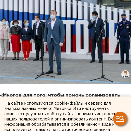
«Многое для того, чтобы помочь организовать
работу волонтеров в Екатеринбурге, сделали
На сайте используются cookie-файлы и сервис для
анализа данных Яндекс.Метрика. Эти инструменты
власти города. И сегодня я хочу поблагодарить за
помогают улучшать работу сайта, понимать интересы
это мэра города, который вливается в ряды
наших пользователей и оптимизировать контент. Вся
партии «Единая Россия», и вручаю ему партийный
информация обрабатывается в обезличенном виде и
используется только для статистического анализа.
билет», - отметил Виктор Шептий.