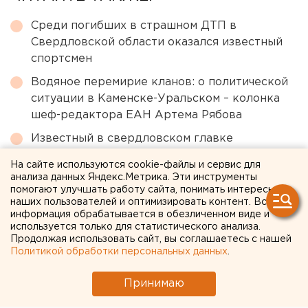
Среди погибших в страшном ДТП в
Свердловской области оказался известный
спортсмен
Водяное перемирие кланов: о политической
ситуации в Каменске-Уральском – колонка
шеф-редактора ЕАН Артема Рябова
Известный в свердловском главке
полицейский подал в отставку
На сайте используются cookie-файлы и сервис для
Выросло число пострадавших после атаки
анализа данных Яндекс.Метрика. Эти инструменты
помогают улучшать работу сайта, понимать интересы
БПЛА на НПЗ в Краснодарском крае
наших пользователей и оптимизировать контент. Вся
информация обрабатывается в обезличенном виде и
Бенефициары национализированной
используется только для статистического анализа.
свердловской компании «Облкоммунэнерго»
Продолжая использовать сайт, вы соглашаетесь с нашей
вышли из СИЗО
Политикой обработки персональных данных
.
Принимаю
← НОВОСТИ