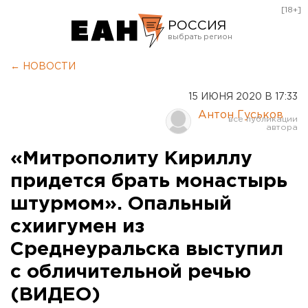
[18+]
РОССИЯ
Екатеринбург
← НОВОСТИ
Челябинск
15 ИЮНЯ 2020 В 17:33
Курган
Антон Гуськов
Оренбург
«Митрополиту Кириллу
придется брать монастырь
штурмом». Опальный
схиигумен из
Среднеуральска выступил
с обличительной речью
(ВИДЕО)