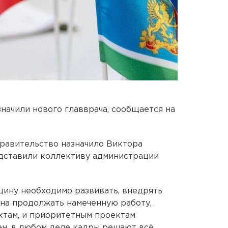
начили нового главврача, сообщается на
равительство назначило Виктора
едставили коллективу администрации
ицину необходимо развивать, внедрять
на продолжать намеченную работу,
ктам, и приоритетным проектам
ен, в любом деле кадры решают всё,