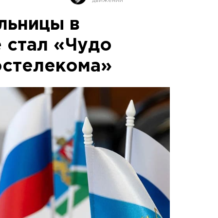
льницы в
 стал «Чудо
остелекома»