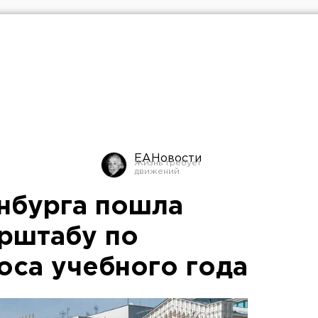
ЕАНовости
нбурга пошла
рштабу по
оса учебного года