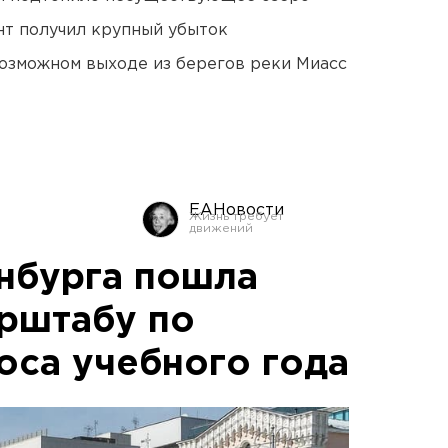
нт получил крупный убыток
озможном выходе из берегов реки Миасс
ЕАНовости
нбурга пошла
рштабу по
оса учебного года