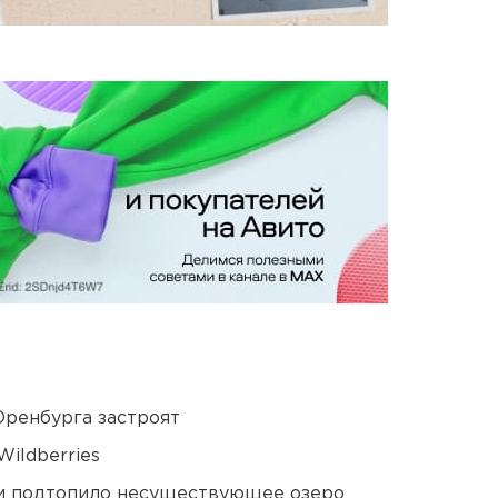
Оренбурга застроят
ildberries
ти подтопило несуществующее озеро