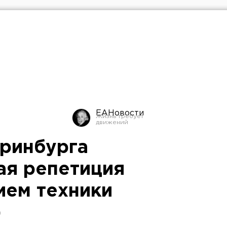
ЕАНовости
еринбурга
ая репетиция
ием техники
)