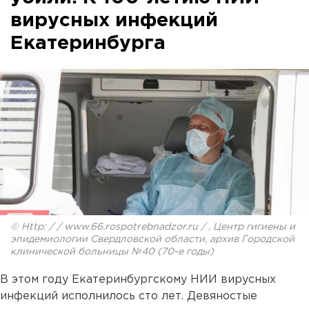
вирусных инфекций
Екатеринбурга
© Http: / / www.66.rospotrebnadzor.ru / , Центр гигиены и
эпидемиологии Свердловской области, архив Городской
клинической больницы №40 (70-е годы)
В этом году Екатеринбургскому НИИ вирусных
инфекций исполнилось сто лет. Девяностые