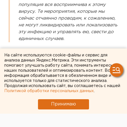
популяция вся восприимчива к этому
вирусу. Те мероприятия, которые мы
сейчас отчаянно проводим, к сожалению,
не могут ликвидировать или локализовать
эту инфекцию и управлять ею, свести до
единичных случаев.
Те люди, которые соблюдали режим самоизоляции,
На сайте используются cookie-файлы и сервис для
в равной степени подвержены риску заболеть
анализа данных Яндекс.Метрика. Эти инструменты
инфекцией коронавируса, как и те, кто ее не
помогают улучшать работу сайта, понимать интересы
наших пользователей и оптимизировать контент. Вся
соблюдал. У соблюдающих режим риск заболеть
информация обрабатывается в обезличенном виде и
меньше, но они точно так же восприимчивы к вирусу.
используется только для статистического анализа.
Предупредить инфекцию можно только
Продолжая использовать сайт, вы соглашаетесь с нашей
Политикой обработки персональных данных
.
дальнейшими изоляционными мероприятиями либо
средствами индивидуальной защиты. Переболевшие
Принимаю
в легкой форме, бессимптомные носители — они
приобрели какой-то иммунитет, защитный или нет.
Доля заболевших мала. Конечно, вся эта ситуация
будет продолжаться все лето. Самое главное -