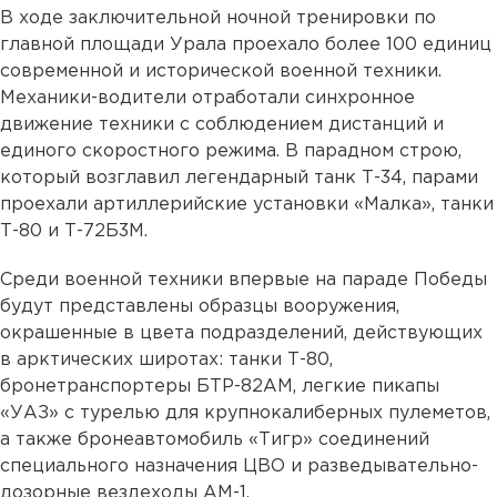
В ходе заключительной ночной тренировки по
главной площади Урала проехало более 100 единиц
современной и исторической военной техники.
Механики-водители отработали синхронное
движение техники с соблюдением дистанций и
единого скоростного режима. В парадном строю,
который возглавил легендарный танк Т-34, парами
проехали артиллерийские установки «Малка», танки
Т-80 и Т-72Б3М.
Среди военной техники впервые на параде Победы
будут представлены образцы вооружения,
окрашенные в цвета подразделений, действующих
в арктических широтах: танки Т-80,
бронетранспортеры БТР-82АМ, легкие пикапы
«УАЗ» с турелью для крупнокалиберных пулеметов,
а также бронеавтомобиль «Тигр» соединений
специального назначения ЦВО и разведывательно-
дозорные вездеходы АМ-1.