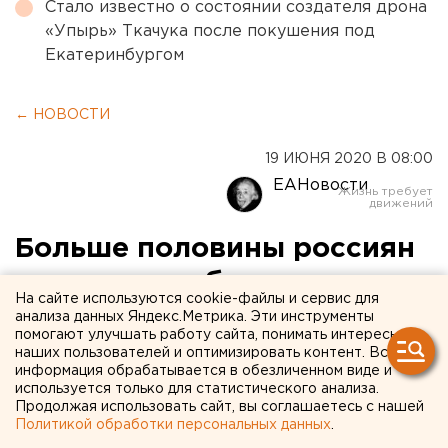
Стало известно о состоянии создателя дрона
«Упырь» Ткачука после покушения под
Екатеринбургом
← НОВОСТИ
19 ИЮНЯ 2020 В 08:00
ЕАНовости
Больше половины россиян
считает антибиотики
На сайте используются cookie-файлы и сервис для
эффективными в борьбе с
анализа данных Яндекс.Метрика. Эти инструменты
помогают улучшать работу сайта, понимать интересы
коронавирусом
наших пользователей и оптимизировать контент. Вся
информация обрабатывается в обезличенном виде и
используется только для статистического анализа.
Продолжая использовать сайт, вы соглашаетесь с нашей
Политикой обработки персональных данных
.