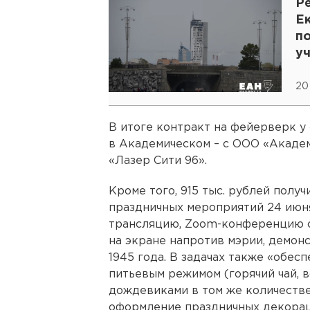
Р
Е
по
у
20
В итоге контракт на фейерверк у
в Академическом – с ООО «Академ
«Лазер Сити 96».
Кроме того, 915 тыс. рублей полу
праздничных мероприятий 24 июня
трансляцию, Zoom-конференцию с
на экране напротив мэрии, демон
1945 года. В задачах также «обес
питьевым режимом (горячий чай, в
дождевиками в том же количестве
оформление праздничных декорац