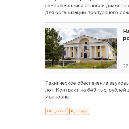
самоклеящейся основой диаметро
для организации пропускного реж
Н
р
22
Техническое обеспечение звуков
лот. Контракт на 649 тыс. рубле
Ивановне.
Общество
Культура