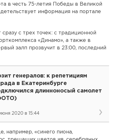
та в честь 75-летия Победы в Великой
идетельствует информация на портале
 сразу с трех точек: с традиционной
рткомплекса «Динамо», а также в
рвый залп прозвучит в 23:00, последний
зит генералов: к репетициям
арада в Екатеринбурге
одключился длинноносый самолет
ФОТО)
 июня 2020 в 15:44
е, например, «синего пиона,
с, трещащих цветов ив, серебряных