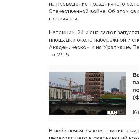
на проведение праздничного салю
Отечественной войне. Об этом св
госзакупок.
Напомним, 24 июня салют запустят
площадки около набережной и спо
Академическом и на Уралмаше. Пе
- в 23:15.
Во
п
п
(
16
В небе появятся композиции в вид
переходящего в сверкающий коко