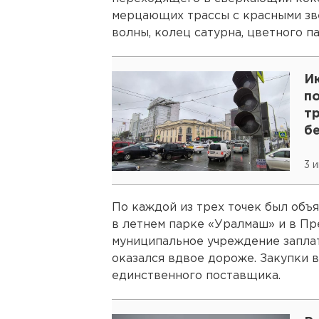
мерцающих трассы с красными зве
волны, колец сатурна, цветного па
И
по
тр
б
3 
По каждой из трех точек был объ
в летнем парке «Уралмаш» и в П
муниципальное учреждение заплати
оказался вдвое дороже. Закупки в
единственного поставщика.