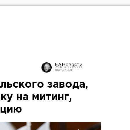
ЕАНовости
льского завода,
у на митинг,
ицию