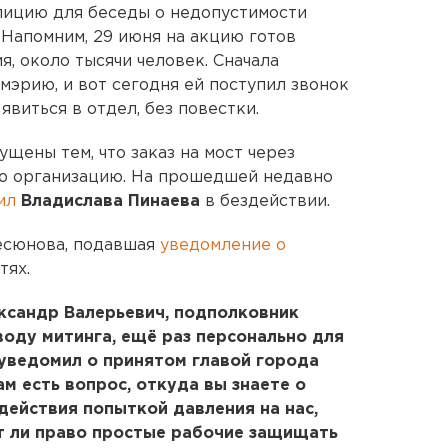
лицию для беседы о недопустимости
 Напомним, 29 июня на акцию готов
, около тысячи человек. Сначала
мэрию, и вот сегодня ей поступил звонок
явиться в отдел, без повестки.
щены тем, что заказ на мост через
ю организацию. На прошедшей недавно
ил
Владислава Пинаева
в бездействии.
есюнова, подавшая
уведомление о
тях.
ксандр Валерьевич, подполковник
воду митинга, ещё раз персонально для
 уведомил о принятом главой города
ам есть вопрос, откуда вы знаете о
действия попыткой давления на нас,
т ли право простые рабочие защищать