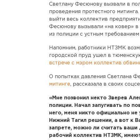
Светлану Фесюнову вызвали в по
проведения протестного митинга.
выйти весь коллектив предприятия
Фесюнову вызывали «на ковер» в 
из полиции с устным требованием 
Напомним, работники НТЗМК возму
городской пруд ушел в тюменску
встрече с мэром коллектив обвин
О попытках давления Светлана Ф
митинге
, рассказала в своих соцсе
«Мне позвонил некто Зверев Але
полиции. Начал запугивать по по
него, меня никто официально не
Нижний Тагил решении, а вот к В
запрете, можно ли считать ваши 
рабочий коллектив НТЗМК, имею