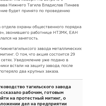
лава Нижнего Тагила Владислав Пинаев
шение будет принято по проведению
а отдела охраны общественного порядка
», звонившего работнице НТЗМК, ЕАН
лался на занятость.
«Нижнетагильксого завода металлических
итинг. О том, что акция состоится 29
 сетях. Уведомление уже подано в
ики встали на защиту завода, после
 потеряло два крупных заказа.
уководство тагильского завода
ассказало рабочим, готовым
йти на протестный митинг, о
оложении дел на предприятии