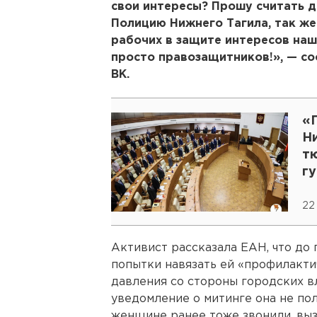
свои интересы? Прошу считать 
Полицию Нижнего Тагила, так ж
рабочих в защите интересов наш
просто правозащитников!», — со
ВК.
«
Н
т
г
22
Активист рассказала ЕАН, что до
попытки навязать ей «профилакти
давления со стороны городских в
уведомление о митинге она не по
женщине ранее тоже звонили, выз