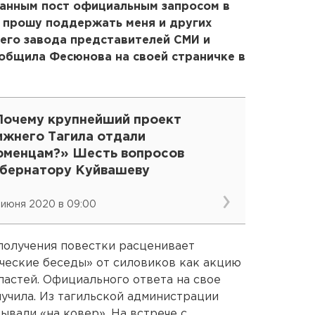
данным пост официальным запросом в
е прошу поддержать меня и других
его завода представителей СМИ и
общила Фесюнова на своей страничке в
Почему крупнейший проект
ижнего Тагила отдали
юменцам?» Шесть вопросов
убернатору Куйвашеву
 июня 2020 в 09:00
 получения повестки расценивает
ческие беседы» от силовиков как акцию
ластей. Официального ответа на свое
лучила. Из тагильской администрации
ывали «на ковер». На встрече с