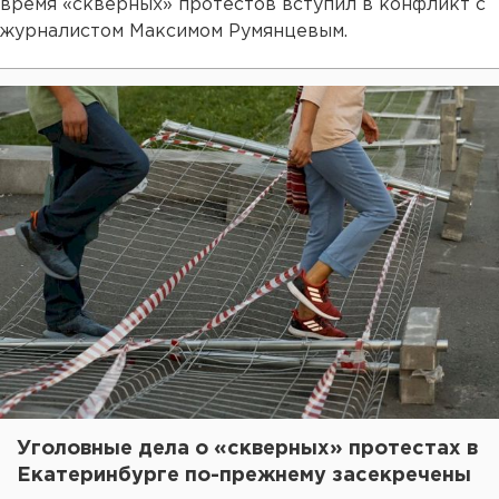
время «скверных» протестов вступил в конфликт с
журналистом Максимом Румянцевым.
Уголовные дела о «скверных» протестах в
Екатеринбурге по-прежнему засекречены