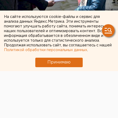
На сайте используются cookie-файлы и сервис для
анализа данных Яндекс.Метрика. Эти инструменты
помогают улучшать работу сайта, понимать интересы
наших пользователей и оптимизировать контент. Вся
информация обрабатывается в обезличенном виде и
Судьба В.П. Берсенева вручена его внучатым
используется только для статистического анализа.
племянницам – Анне Анатольевне Дмитриевой и
Продолжая использовать сайт, вы соглашаетесь с нашей
Политикой обработки персональных данных
.
Надежде Константиновне Сараевой. Судьба Г.Н.
Баженова - его сестре Ираиде Николаевне
Принимаю
Васниной и племяннице Галине Павловне
Баженовой.
Торжественная церемония завершилась
Минутой
молчания
в память героев-земляков и возложением
цветов к мемориалу.