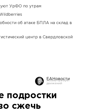
куют УрФО по утрам
ildberries
обности об атаке БПЛА на склад в
гистический центр в Свердловской
ЕАНовости
е подростки
во сжечь