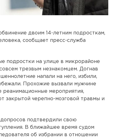
обвинение двоим 14-летним подросткам,
еловека, сообщает пресс-служба
ные подростки на улице в микрорайоне
совсем трезвым незнакомцем. Догнав
шеннолетние напали на него, избили,
 убежали. Прохожие вызвали мужчине
е реанимационные мероприятия,
от закрытой черепно-мозговой травмы и
е допросов подтвердили свою
тупления. В ближайшее время судом
ледователя об избрании в отношении