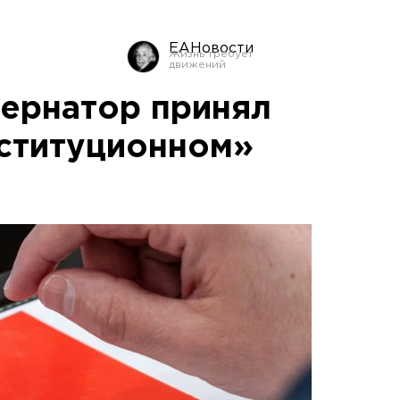
ЕАНовости
бернатор принял
нституционном»