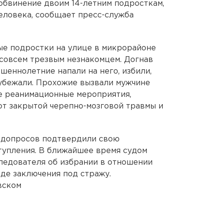
обвинение двоим 14-летним подросткам,
еловека, сообщает пресс-служба
ные подростки на улице в микрорайоне
совсем трезвым незнакомцем. Догнав
шеннолетние напали на него, избили,
 убежали. Прохожие вызвали мужчине
е реанимационные мероприятия,
от закрытой черепно-мозговой травмы и
е допросов подтвердили свою
тупления. В ближайшее время судом
ледователя об избрании в отношении
де заключения под стражу.
вском