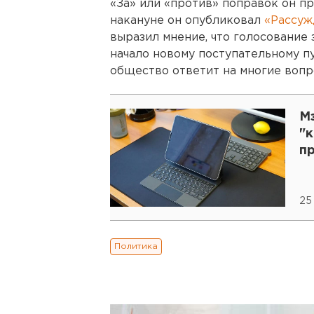
«За» или «против» поправок он п
накануне он опубликовал
«Рассуж
выразил мнение, что голосование
начало новому поступательному пу
общество ответит на многие вопр
М
"к
п
25
Политика