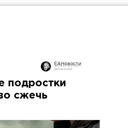
ЕАНовости
е подростки
во сжечь