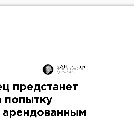
ЕАНовости
ц предстанет
а попытку
и арендованным