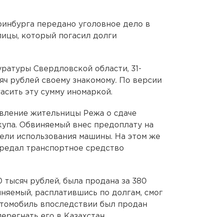
ринбурга передано уголовное дело в
ицы, который погасил долги
ратуры Свердловской области, 31-
яч рублей своему знакомому. По версии
асить эту сумму иномаркой.
явление жительницы Режа о сдаче
купа. Обвиняемый внес предоплату на
дели использования машины. На этом же
ередал транспортное средство
 тысяч рублей, была продана за 380
иняемый, расплатившись по долгам, смог
втомобиль впоследствии был продан
ерегнать его в Казахстан.