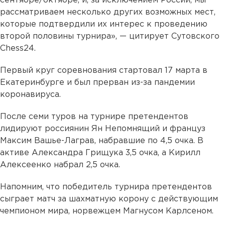
сентябре/октябре, и, за исключением России, мы
рассматриваем несколько других возможных мест,
которые подтвердили их интерес к проведению
второй половины турнира», — цитирует Сутовского
Chess24.
Первый круг соревнования стартовал 17 марта в
Екатеринбурге и был прерван из-за пандемии
коронавируса.
После семи туров на турнире претендентов
лидируют россиянин Ян Непомнящий и француз
Максим Вашье-Лаграв, набравшие по 4,5 очка. В
активе Александра Грищука 3,5 очка, а Кирилл
Алексеенко набрал 2,5 очка.
Напомним, что победитель турнира претендентов
сыграет матч за шахматную корону с действующим
чемпионом мира, норвежцем Магнусом Карлсеном.