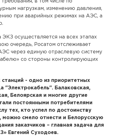
требования, в том числе по
урным нагрузкам, изменению давления,
ению при аварийных режимах на АЭС, а
ю.
 ЭКЗ осуществляется на всех этапах
вою очередь, Росатом отслеживает
 АЭС через единую отраслевую систему
окабелю» со стороны контролирующих
станций - одно из приоритетных
а "Электрокабель". Балаковская,
кая, Белоярская и многие другие
стали постоянными потребителями
слу тех, кто успел по достоинству
, можно смело отнести и Белорусскую
ния заказчиков – главная задача для
КЗ» Евгений Суходоев.