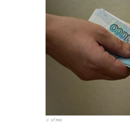
© УГМК