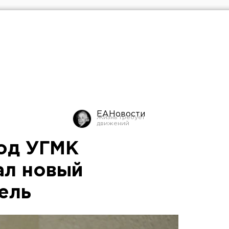
ЕАНовости
од УГМК
ал новый
ель