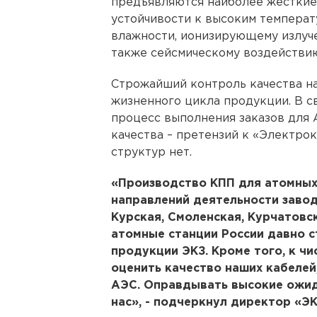
предъявляются наиболее жесткие 
устойчивости к высоким температ
влажности, ионизирующему излуч
также сейсмическому воздействи
Строжайший контроль качества на
жизненного цикла продукции. В с
процесс выполнения заказов для
качества – претензий к «Электр
структур нет.
«Производство КПП для атомных 
направлений деятельности завод
Курская, Смоленская, Курчатовс
атомные станции России давно 
продукции ЭКЗ. Кроме того, к чи
оценить качество наших кабелей
АЭС. Оправдывать высокие ожида
нас», - подчеркнул директор «Э