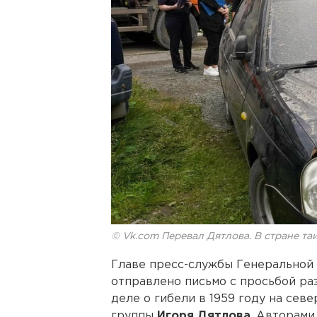
© Vk.com Перевал Дятлова. В стране та
Главе пресс-службы Генерально
отправлено письмо с просьбой ра
деле о гибели в 1959 году на сев
группы
Игоря Дятлова
. Авторами