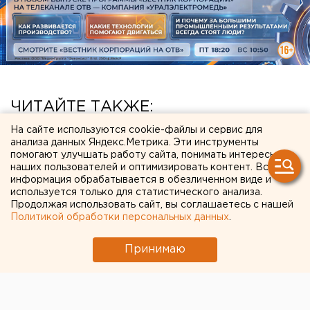
ЧИТАЙТЕ ТАКЖЕ:
На сайте используются cookie-файлы и сервис для
Режим БПЛА-опасности ввели в Пермском
анализа данных Яндекс.Метрика. Эти инструменты
крае
помогают улучшать работу сайта, понимать интересы
наших пользователей и оптимизировать контент. Вся
Чем опасны ракеты «Фламинго», которыми
информация обрабатывается в обезличенном виде и
Украина атаковала тыловые регионы РФ
используется только для статистического анализа.
Продолжая использовать сайт, вы соглашаетесь с нашей
Участок с челябинским элеватором выставят
Политикой обработки персональных данных
.
на аукцион по КРТ в этом году
Принимаю
Ракетная опасность угрожает Челябинской
области
Возвращение смертной казни в России сочли