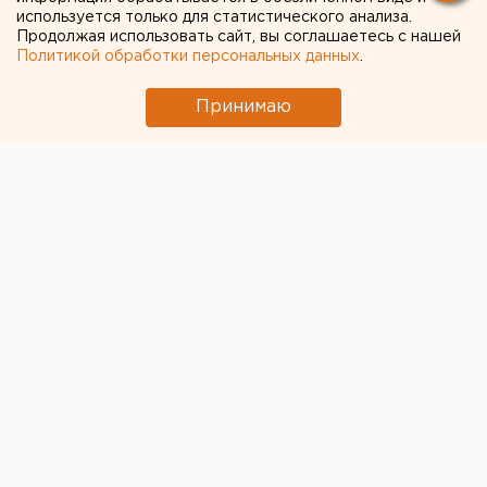
используется только для статистического анализа.
Продолжая использовать сайт, вы соглашаетесь с нашей
Политикой обработки персональных данных
.
Принимаю
© Алексей Колчин для ЕАН
На следующей неделе свердловское отделение
«Единой России» подведет итог прошедших
праймериз. Партия готовится выставить на осенние
выборы два десятка кандидатов.