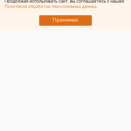
показателей
Продолжая использовать сайт, вы соглашаетесь с нашей
Политикой обработки персональных данных
.
Принимаю
© Алексей Колчин для ЕАН
В Свердловской области за минувшие сутки было
зафиксировано 276 случаев коронавируса, сообщает
региональный оперштаб.
«Обращаем внимание на то, что в сегодняшней
сводке учтены случаи заболевания, которые
фиксировали в течение последней недели, но по