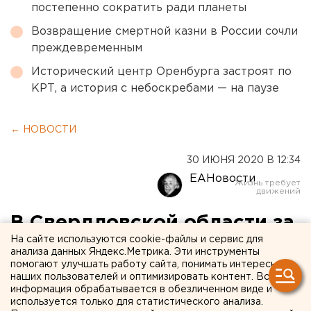
постепенно сократить ради планеты
Возвращение смертной казни в России сочли
преждевременным
Исторический центр Оренбурга застроят по
КРТ, а история с небоскребами — на паузе
← НОВОСТИ
30 ИЮНЯ 2020 В 12:34
ЕАНовости
В Свердловской области за
На сайте используются cookie-файлы и сервис для
сутки 276 случаев
анализа данных Яндекс.Метрика. Эти инструменты
помогают улучшать работу сайта, понимать интересы
коронавируса, в штабе
наших пользователей и оптимизировать контент. Вся
объяснили резкий рост
информация обрабатывается в обезличенном виде и
используется только для статистического анализа.