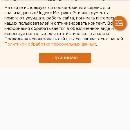
Приложение УБРиР возобновило работу
На сайте используются cookie-файлы и сервис для
Челябинцев предупредили о возможном
анализа данных Яндекс.Метрика. Эти инструменты
помогают улучшать работу сайта, понимать интересы
выходе из берегов реки Миасс
наших пользователей и оптимизировать контент. Вся
информация обрабатывается в обезличенном виде и
Режим БПЛА-опасности ввели в Пермском
используется только для статистического анализа.
крае
Продолжая использовать сайт, вы соглашаетесь с нашей
Политикой обработки персональных данных
.
← НОВОСТИ
Принимаю
30 ИЮНЯ 2020 В 16:44
ЕАНовости
Самозанятость для всех,
чиновники на Lada и новые
правила парковки для
инвалидов: что изменится 1