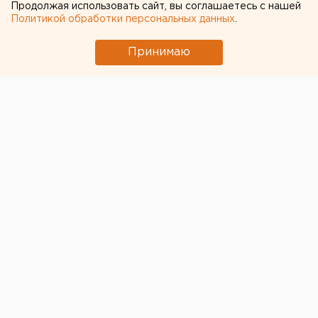
Продолжая использовать сайт, вы соглашаетесь с нашей
Политикой обработки персональных данных
.
Принимаю
ЧИТАЙТЕ ТАКЖЕ:
Движение перекроют в переулке для
строительства теплотрассы в Екатеринбурге
Серийное производство Superjet-100
началось до окончания сертификации
лайнера