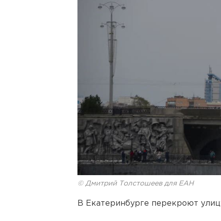
© Дмитрий Толстошеев для ЕАН
В Екатеринбурге перекроют улиц