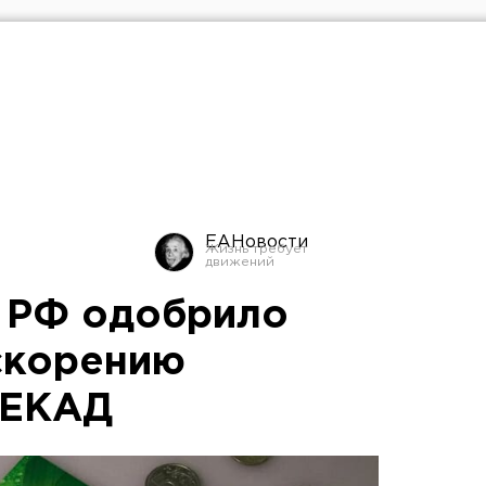
ЕАНовости
 РФ одобрило
скорению
 ЕКАД