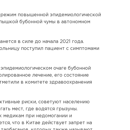
и режим повышенной эпидемиологической
спышкой бубонной чумы в автономном
нется в силе до начала 2021 года.
больницу поступил пациент с симптомами
 эпидемиологическом очаге бубонной
олированное лечение, его состояние
отметили в комитете здравоохранения
ективные риски, советуют населению
гать мест, где водятся грызуны.
к медикам при недомогании и
ся, что в Китае действует запрет на
на тарбаганов, которых также называют