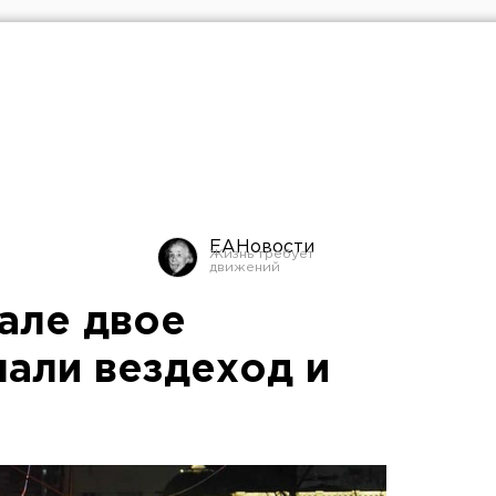
ЕАНовости
але двое
нали вездеход и