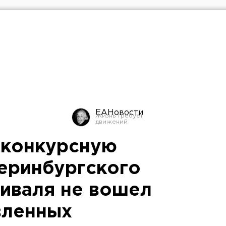
ЕАНовости
В конкурсную
еринбургского
тиваля не вошел
вленных