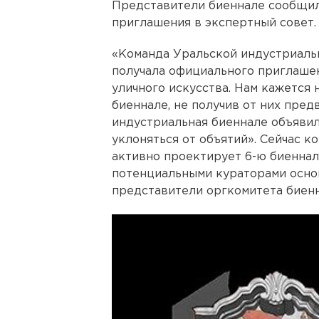
Представители биеннале сообщили
приглашения в экспертный совет.
«Команда Уральской индустриаль
получала официального приглашен
уличного искусства. Нам кажется
биеннале, не получив от них пред
индустриальная биеннале объявила
уклоняться от объятий». Сейчас к
активно проектирует 6-ю биеннале
потенциальными кураторами основ
представители оргкомитета биенн