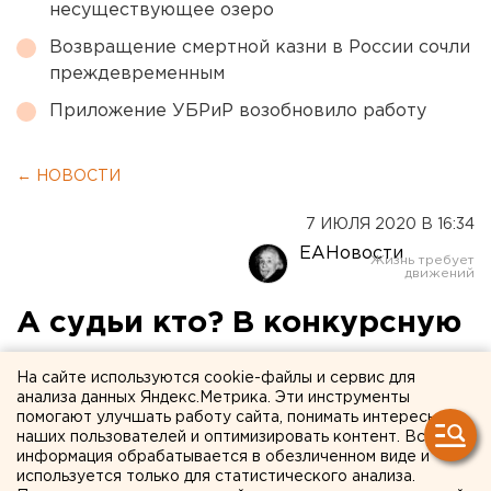
несуществующее озеро
Возвращение смертной казни в России сочли
преждевременным
Приложение УБРиР возобновило работу
← НОВОСТИ
7 ИЮЛЯ 2020 В 16:34
ЕАНовости
А судьи кто? В конкурсную
комиссию
На сайте используются cookie-файлы и сервис для
екатеринбургского стрит-
анализа данных Яндекс.Метрика. Эти инструменты
помогают улучшать работу сайта, понимать интересы
арт фестиваля не вошел ни
наших пользователей и оптимизировать контент. Вся
информация обрабатывается в обезличенном виде и
один из заявленных
используется только для статистического анализа.