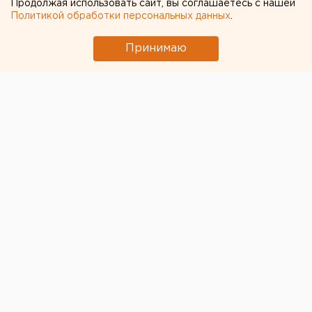
Продолжая использовать сайт, вы соглашаетесь с нашей
экспертов
Политикой обработки персональных данных
.
Принимаю
В конце июня заместитель директора МКУ «Столица
Урала»
Евгений Кисеев
представил
Екатеринбургу
новых организаторов фестиваля уличного искусства