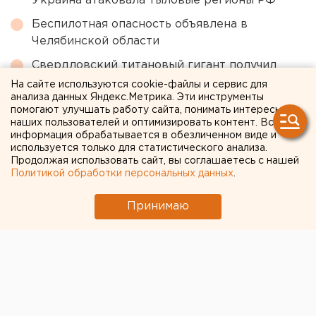
Украина атаковала тыловые регионы РФ
Беспилотная опасность объявлена в
Челябинской области
Свердловский титановый гигант получил
крупный убыток
На сайте используются cookie-файлы и сервис для
анализа данных Яндекс.Метрика. Эти инструменты
Свердловская криминальная легенда 90-х
помогают улучшать работу сайта, понимать интересы
Федулев освободился и вернулся в
наших пользователей и оптимизировать контент. Вся
информация обрабатывается в обезличенном виде и
Екатеринбург
используется только для статистического анализа.
Продолжая использовать сайт, вы соглашаетесь с нашей
Политикой обработки персональных данных
.
← НОВОСТИ
Принимаю
8 ИЮЛЯ 2020 В 13:13
ЕАНовости
На выборы в челябинское
Заксобрание