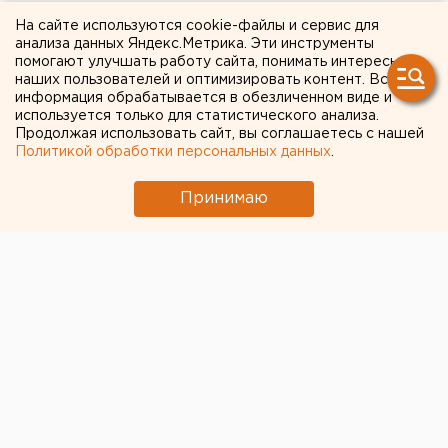
завода в Пермском крае
На сайте используются cookie-файлы и сервис для
анализа данных Яндекс.Метрика. Эти инструменты
помогают улучшать работу сайта, понимать интересы
наших пользователей и оптимизировать контент. Вся
информация обрабатывается в обезличенном виде и
используется только для статистического анализа.
Продолжая использовать сайт, вы соглашаетесь с нашей
Политикой обработки персональных данных
.
Принимаю
© ЕАН
Крупнейший производитель минеральных
удобрений в России «Уралхим» остановил свой