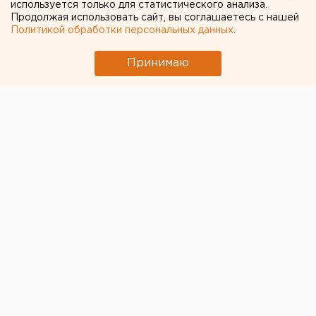
используется только для статистического анализа.
Продолжая использовать сайт, вы соглашаетесь с нашей
Политикой обработки персональных данных
.
Принимаю
Губернатор ЯНАО продлил режим самоизоляции
для жителей округа до 20 июля. В постановление
главы региона внесены соответствующие
изменения.
Согласно мерам, все жители ЯНАО должны ходить в
масках и соблюдать социальную дистанцию.