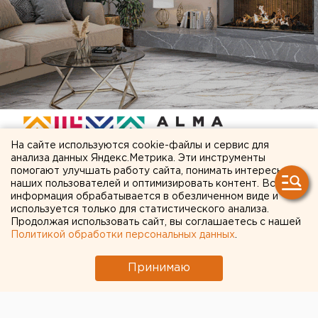
На сайте используются cookie-файлы и сервис для
анализа данных Яндекс.Метрика. Эти инструменты
помогают улучшать работу сайта, понимать интересы
наших пользователей и оптимизировать контент. Вся
ЧИТАЙТЕ ТАКЖЕ:
информация обрабатывается в обезличенном виде и
используется только для статистического анализа.
Ракетная опасность угрожает Челябинской
Продолжая использовать сайт, вы соглашаетесь с нашей
Политикой обработки персональных данных
.
области
Приложение УБРиР возобновило работу
Принимаю
МИД призвал россиян готовиться к затяжной
войне