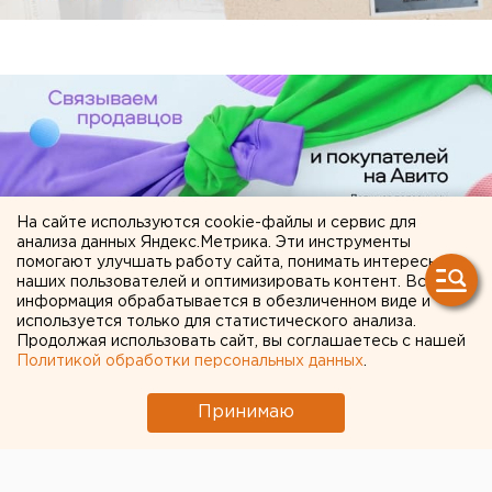
На сайте используются cookie-файлы и сервис для
анализа данных Яндекс.Метрика. Эти инструменты
помогают улучшать работу сайта, понимать интересы
наших пользователей и оптимизировать контент. Вся
ЧИТАЙТЕ ТАКЖЕ:
информация обрабатывается в обезличенном виде и
используется только для статистического анализа.
В Екатеринбурге горит склад Wildberries
Продолжая использовать сайт, вы соглашаетесь с нашей
Политикой обработки персональных данных
.
Чем опасны ракеты «Фламинго», которыми
Украина атаковала тыловые регионы РФ
Принимаю
Ракетную опасность объявили в
Свердловской области