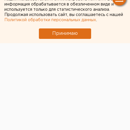
информация обрабатывается в обезличенном виде и
«Надеемся на Божью
используется только для статистического анализа.
Продолжая использовать сайт, вы соглашаетесь с нашей
помощь»: в епархии
Политикой обработки персональных данных
.
Екатеринбурга рассказали,
Принимаю
как будут спасать
паломников от
коронавируса на
фестивале «Царские дни»