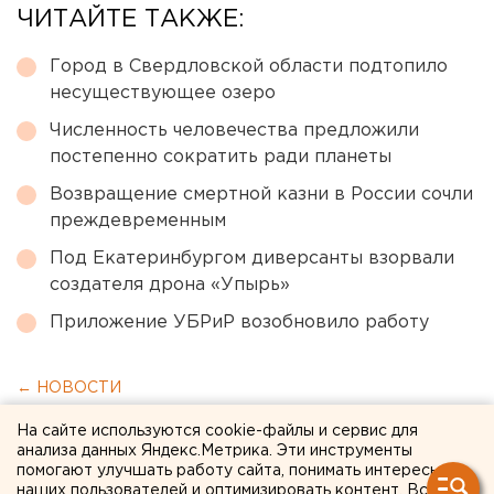
ЧИТАЙТЕ ТАКЖЕ:
Город в Свердловской области подтопило
несуществующее озеро
Численность человечества предложили
постепенно сократить ради планеты
Возвращение смертной казни в России сочли
преждевременным
Под Екатеринбургом диверсанты взорвали
создателя дрона «Упырь»
Приложение УБРиР возобновило работу
← НОВОСТИ
На сайте используются cookie-файлы и сервис для
10 ИЮЛЯ 2020 В 13:31
анализа данных Яндекс.Метрика. Эти инструменты
ЕАНовости
помогают улучшать работу сайта, понимать интересы
наших пользователей и оптимизировать контент. Вся