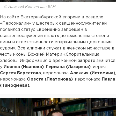
© Алексей Колчин для ЕАН
На сайте Екатеринбургской епархии в разделе
«Персоналии» у шестерых священнослужителей
появился статус «временно запрещен в
священнослужении вплоть до выяснения степени
вины и ответственности епархиальным церковным
судом». Все клирики служат в женском монастыре в
честь иконы Божией Матери «Спорительница
хлебов». Информация о временном запрете значится
у
Иоанна (Иванова)
,
Германа (Лазарева)
, иерея
Сергея Берестова
, иеромонаха
Алексия (Истомина)
,
иеромонаха
Ореста (Платонова)
, иеромонаха
Павла
(Тимофеева)
.