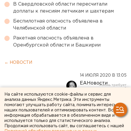
В Свердловской области пересчитали
доплаты к пенсиям летчикам и шахтерам
Беспилотная опасность объявлена в
Челябинской области
Ракетная опасность объявлена в
Оренбургской области и Башкирии
← НОВОСТИ
14 ИЮЛЯ 2020 В 13:05
ЕАНовости
На сайте используются cookie-файлы и сервис для
анализа данных Яндекс.Метрика. Эти инструменты
На Ямале число
помогают улучшать работу сайта, понимать интересы
госпитализированных с
наших пользователей и оптимизировать контент. Вся
информация обрабатывается в обезличенном виде и
коронавирусом людей
используется только для статистического анализа.
Продолжая использовать сайт, вы соглашаетесь с нашей
перевалило за тысячу