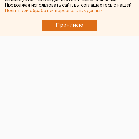
Продолжая использовать сайт, вы соглашаетесь с нашей
Политикой обработки персональных данных
.
Принимаю
В этом здании разместятся и райадминистрация, и
АО "Специализированный застройщик "РСГ-
Академическое", и управляющая компания
Академического. Ожидается, что первый камень
будет заложен уже в этом году, а в 2021 – начнется
строительство.
Также в ходе объезда Александр Высокинский
вручил генеральному директору АО