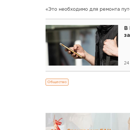
«Это необходимо для ремонта путе
В 
з
24
Общество