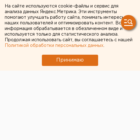
причин выбрать ЮУрГУ
На сайте используются cookie-файлы и сервис для
анализа данных Яндекс.Метрика. Эти инструменты
помогают улучшать работу сайта, понимать интересы
Для каждого абитуриента важно выбрать такой
наших пользователей и оптимизировать контент. Вся
вуз, в котором он не только получит престижное
информация обрабатывается в обезличенном виде и
используется только для статистического анализа.
образование, но и раскроет свой потенциал.
Продолжая использовать сайт, вы соглашаетесь с нашей
Политикой обработки персональных данных
.
Принимаю