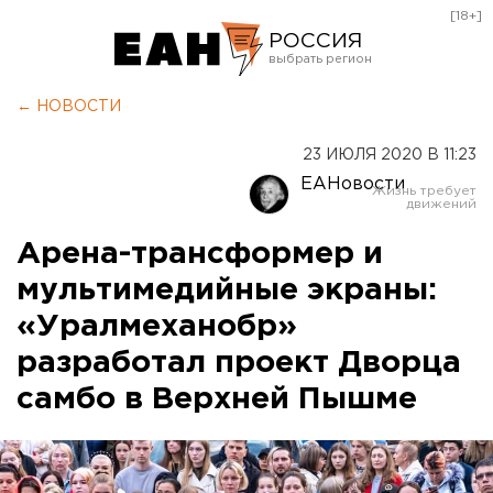
[18+]
РОССИЯ
Екатеринбург
← НОВОСТИ
Челябинск
23 ИЮЛЯ 2020 В 11:23
Курган
ЕАНовости
Оренбург
Арена-трансформер и
мультимедийные экраны:
«Уралмеханобр»
разработал проект Дворца
самбо в Верхней Пышме