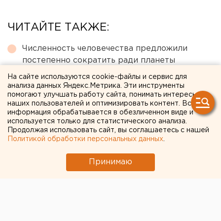
ЧИТАЙТЕ ТАКЖЕ:
Численность человечества предложили
постепенно сократить ради планеты
Челябинцев предупредили о возможном
На сайте используются cookie-файлы и сервис для
анализа данных Яндекс.Метрика. Эти инструменты
выходе из берегов реки Миасс
помогают улучшать работу сайта, понимать интересы
наших пользователей и оптимизировать контент. Вся
Исторический центр Оренбурга застроят по
информация обрабатывается в обезличенном виде и
КРТ, а история с небоскребами — на паузе
используется только для статистического анализа.
Продолжая использовать сайт, вы соглашаетесь с нашей
Под Екатеринбургом диверсанты взорвали
Политикой обработки персональных данных
.
создателя дрона «Упырь»
Принимаю
Ракетная опасность угрожает Челябинской
области
← НОВОСТИ