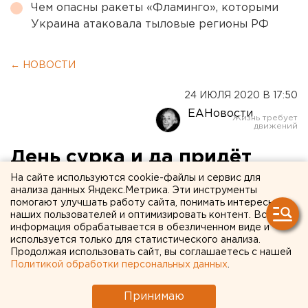
Чем опасны ракеты «Фламинго», которыми
Украина атаковала тыловые регионы РФ
← НОВОСТИ
24 ИЮЛЯ 2020 В 17:50
ЕАНовости
День сурка и да придёт
спаситель! Итоги сезона ФК
На сайте используются cookie-файлы и сервис для
анализа данных Яндекс.Метрика. Эти инструменты
«Урал»: мнение Павла
помогают улучшать работу сайта, понимать интересы
наших пользователей и оптимизировать контент. Вся
Пивоварова
информация обрабатывается в обезличенном виде и
используется только для статистического анализа.
Продолжая использовать сайт, вы соглашаетесь с нашей
Политикой обработки персональных данных
.
Принимаю