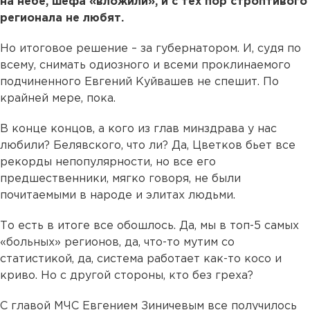
на небе, шефа «вложили», и с тех пор строптивого
регионала не любят.
Но итоговое решение – за губернатором. И, судя по
всему, снимать одиозного и всеми проклинаемого
подчиненного Евгений Куйвашев не спешит. По
крайней мере, пока.
В конце концов, а кого из глав минздрава у нас
любили? Белявского, что ли? Да, Цветков бьет все
рекорды непопулярности, но все его
предшественники, мягко говоря, не были
почитаемыми в народе и элитах людьми.
То есть в итоге все обошлось. Да, мы в топ-5 самых
«больных» регионов, да, что-то мутим со
статистикой, да, система работает как-то косо и
криво. Но с другой стороны, кто без греха?
С главой МЧС Евгением Зиничевым все получилось