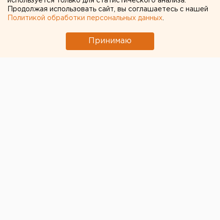
используется только для статистического анализа.
Продолжая использовать сайт, вы соглашаетесь с нашей
← НОВОСТИ
Политикой обработки персональных данных
.
27 ИЮЛЯ 2020 В 10:17
Принимаю
Мария Трускова
Родственникам умершего
свердловчанина с
коронавирусом выдали
тело другого человека