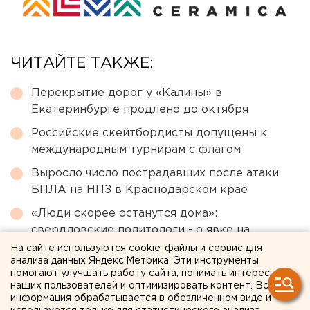
ЧИТАЙТЕ ТАКЖЕ:
Перекрытие дорог у «Калины» в
Екатеринбурге продлено до октября
Российские скейтбордисты допущены к
международным турнирам с флагом
Выросло число пострадавших после атаки
БПЛА на НПЗ в Краснодарском крае
«Люди скорее останутся дома»:
свердловские политологи - о явке на
выборах в Госдуму
На сайте используются cookie-файлы и сервис для
анализа данных Яндекс.Метрика. Эти инструменты
В нескольких районах Екатеринбурга упал
помогают улучшать работу сайта, понимать интересы
напор холодной воды
наших пользователей и оптимизировать контент. Вся
информация обрабатывается в обезличенном виде и