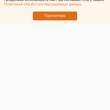
Продолжая использовать сайт, вы соглашаетесь с нашей
Политикой обработки персональных данных
.
Принимаю
© ЕАН
Власти Свердловской области уже осенью 2020
года могут повторно вернуться к самому жесткому
варианту карантина в связи с ожиданиями второй
волны коронавирусной инфекции. Об этом пишет
«Деловой квартал»
со ссылкой на ряд источников.