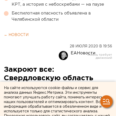
КРТ, а история с небоскребами — на паузе
Беспилотная опасность объявлена в
Челябинской области
← НОВОСТИ
28 ИЮЛЯ 2020 В 19:56
ЕАНовости
Закроют все:
Свердловскую область
готовят к повторному
На сайте используются cookie-файлы и сервис для
анализа данных Яндекс.Метрика. Эти инструменты
карантину из-за новой
помогают улучшать работу сайта, понимать интересы
наших пользователей и оптимизировать контент. Вся
волны пандемии
информация обрабатывается в обезличенном виде и
используется только для статистического анализа.