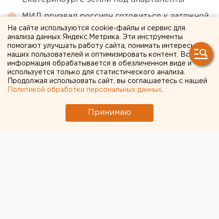
МИД призвал россиян готовиться к затяжной
войне
На сайте используются cookie-файлы и сервис для
анализа данных Яндекс.Метрика. Эти инструменты
Челябинцев предупредили о возможном
помогают улучшать работу сайта, понимать интересы
наших пользователей и оптимизировать контент. Вся
выходе из берегов реки Миасс
информация обрабатывается в обезличенном виде и
используется только для статистического анализа.
Продолжая использовать сайт, вы соглашаетесь с нашей
← НОВОСТИ
Политикой обработки персональных данных
.
29 ИЮЛЯ 2020 В 12:54
Принимаю
ЕАНовости
В Прикамье за сутки
выявили 71 новый случай
коронавируса