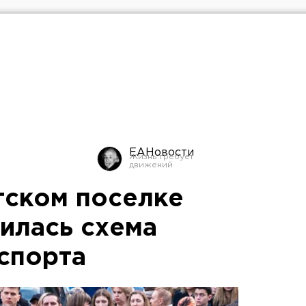
ЕАНовости
гском поселке
илась схема
спорта