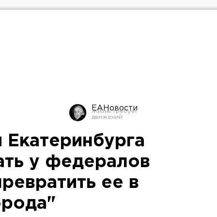
ЕАНовости
 Екатеринбурга
ать у федералов
ревратить ее в
орода"