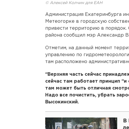
© Алексей Колчин для ЕАН
Администрация Екатеринбурга ини
Метеогорке в городскую собствен
привести территорию в порядок. 
района сообщил мэр Александр В
Отметим, на данный момент терр
управлению по гидрометеорологи
там расположено административно
“Верхняя часть сейчас принадл
сейчас там работает принцип “и 
там может быть отличная смотр
Надо все почистить, убрать заро
Высокинский.
В
л