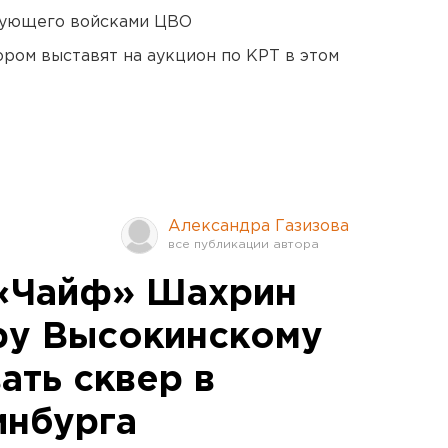
дующего войсками ЦВО
ором выставят на аукцион по КРТ в этом
Александра Газизова
 «Чайф» Шахрин
ру Высокинскому
ать сквер в
инбурга