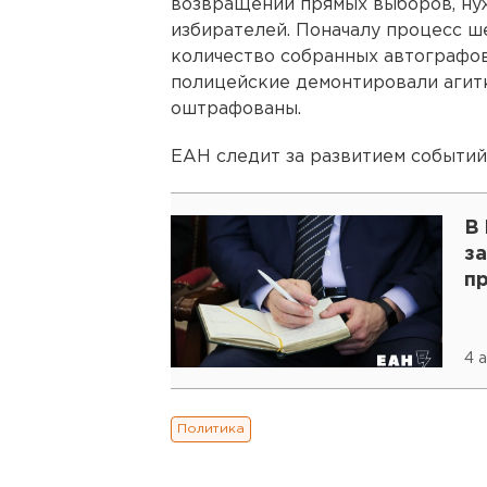
возвращении прямых выборов, нуж
избирателей. Поначалу процесс ше
количество собранных автографов
полицейские демонтировали агит
оштрафованы.
ЕАН следит за развитием событий
В
з
п
4 
Политика