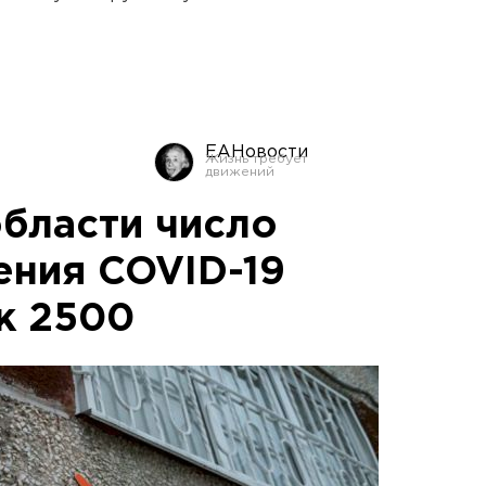
ЕАНовости
области число
ения COVID-19
к 2500