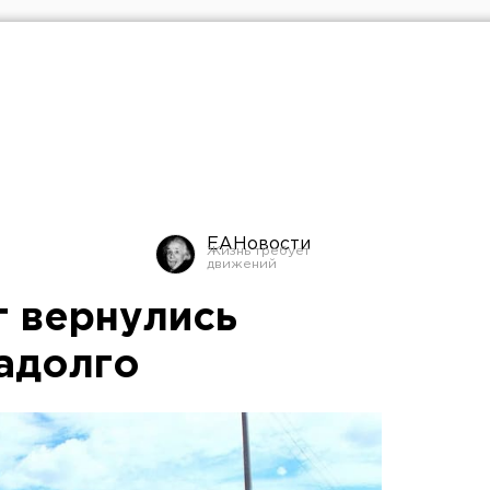
ЕАНовости
г вернулись
надолго