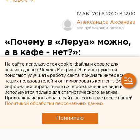
← НОВОСТИ
12 АВГУСТА 2020 В 12:00
Александра Аксенова
«Почему в «Леруа» можно,
а в кафе - нет?»:
рестораторы
На сайте используются cookie-файлы и сервис для
анализа данных Яндекс.Метрика. Эти инструменты
Екатеринбурга пояснили
помогают улучшать работу сайта, понимать интересы
наших пользователей и оптимизировать контент. Вся
суть своих претензий к
информация обрабатывается в обезличенном виде и
власти
используется только для статистического анализа.
Продолжая использовать сайт, вы соглашаетесь с нашей
Политикой обработки персональных данных
.
Принимаю